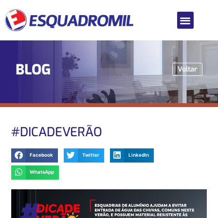
BLOG
Voltar
#DICADEVERÃO
Facebook
Twitter
LinkedIn
WhatsApp