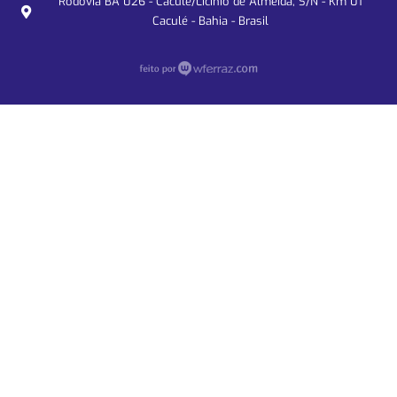
Rodovia BA 026 - Caculé/Licínio de Almeida, S/N - Km 01
Caculé - Bahia - Brasil