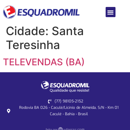
Cidade:
Santa
Teresinha
TELEVENDAS (BA)
(77) 98105-2152
Rodovia BA 026 - Caculé/Licínio de Almeida, S/N - Km 01
Caculé - Bahia - Brasil