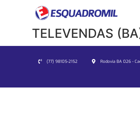
TELEVENDAS (BA
(77) 98105-2152
Rodovia BA 026 - Cacu