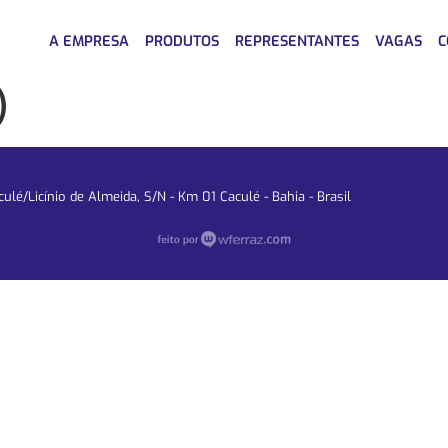
A EMPRESA
PRODUTOS
REPRESENTANTES
VAGAS
C
)
lé/Licínio de Almeida, S/N - Km 01 Caculé - Bahia - Brasil