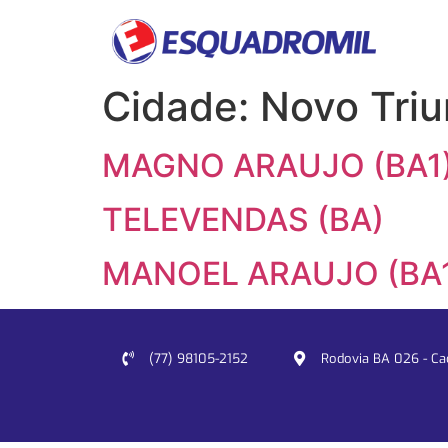
Cidade:
Novo Triu
MAGNO ARAUJO (BA1
TELEVENDAS (BA)
MANOEL ARAUJO (BA
(77) 98105-2152
Rodovia BA 026 - Cacu