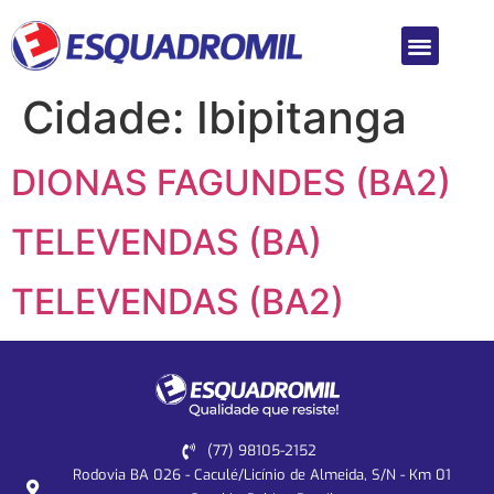
Cidade:
Ibipitanga
DIONAS FAGUNDES (BA2)
TELEVENDAS (BA)
TELEVENDAS (BA2)
(77) 98105-2152
Rodovia BA 026 - Caculé/Licínio de Almeida, S/N - Km 01