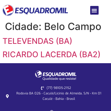
Cidade:
Belo Campo
TELEVENDAS (BA)
RICARDO LACERDA (BA2)
(77) 98105-2152
Rodovia BA 026 - Caculé/Licínio de Almeida, S/N - Km 01
Caculé - Bahia - Brasil