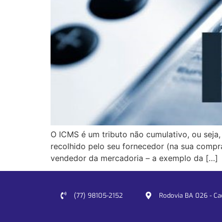
O ICMS é um tributo não cumulativo, ou sej
recolhido pelo seu fornecedor (na sua compr
vendedor da mercadoria – a exemplo da […]
(77) 98105-2152
Rodovia BA 026 - Cacu