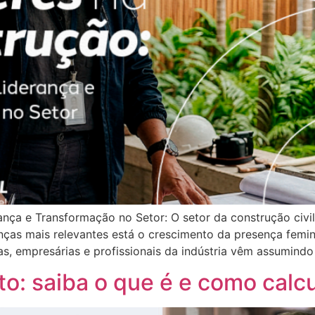
ança e Transformação no Setor: O setor da construção civ
anças mais relevantes está o crescimento da presença femin
ras, empresárias e profissionais da indústria vêm assumindo
: saiba o que é e como calcu