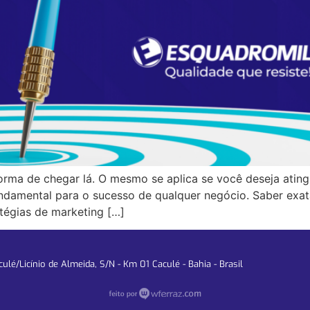
orma de chegar lá. O mesmo se aplica se você deseja atingi
ndamental para o sucesso de qualquer negócio. Saber exa
atégias de marketing […]
lé/Licínio de Almeida, S/N - Km 01 Caculé - Bahia - Brasil