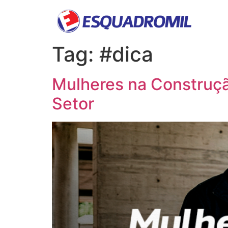
Tag:
#dica
Mulheres na Construçã
Setor