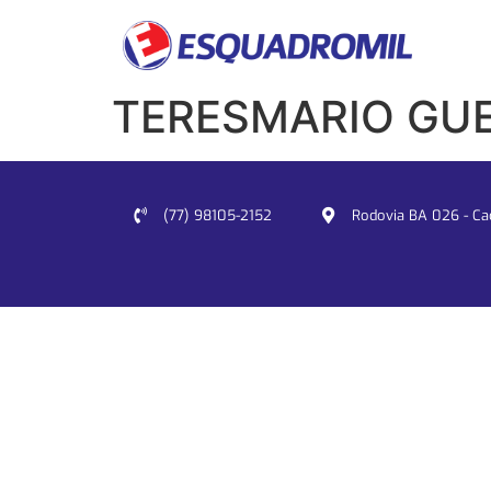
TERESMARIO GUE
(77) 98105-2152
Rodovia BA 026 - Cacu