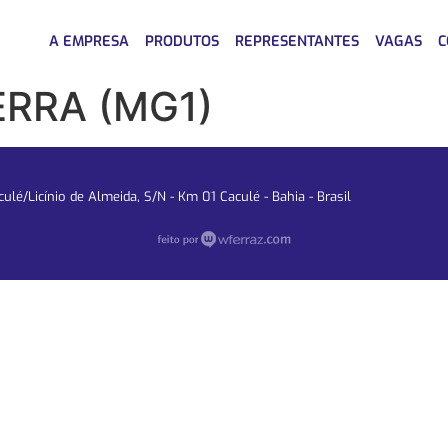
A EMPRESA
PRODUTOS
REPRESENTANTES
VAGAS
C
RRA (MG1)
lé/Licínio de Almeida, S/N - Km 01 Caculé - Bahia - Brasil