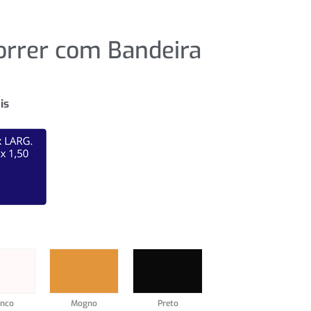
orrer com Bandeira
is
anco
Mogno
Preto