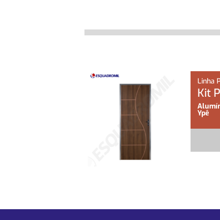
Linha 
Kit 
Alumín
Ypê