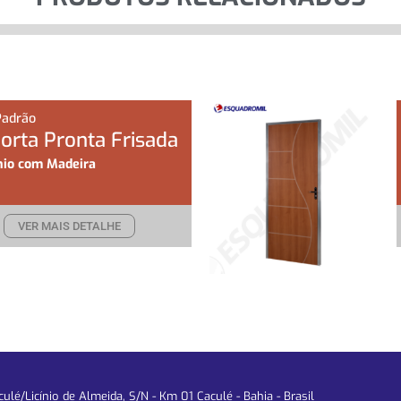
Padrão
Porta Pronta Frisada
io com Madeira
VER MAIS DETALHE
lé/Licínio de Almeida, S/N - Km 01 Caculé - Bahia - Brasil