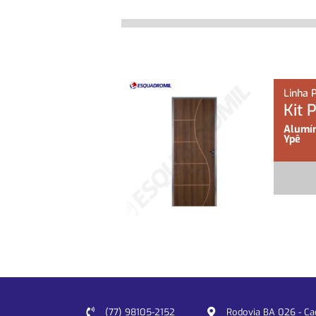
Linha 
Kit 
Alumín
Ypê
(77) 98105-2152
Rodovia BA 026 - Cacu