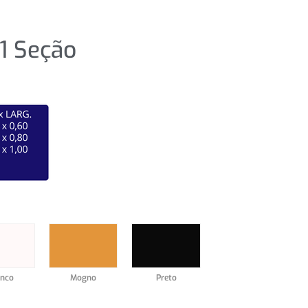
1 Seção
s
anco
Mogno
Preto