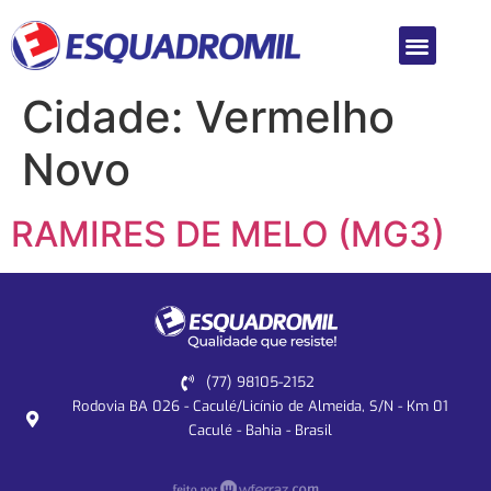
Cidade:
Vermelho
Novo
RAMIRES DE MELO (MG3)
(77) 98105-2152
Rodovia BA 026 - Caculé/Licínio de Almeida, S/N - Km 01
Caculé - Bahia - Brasil