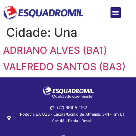
Cidade:
Una
ADRIANO ALVES (BA1)
VALFREDO SANTOS (BA3)
(77) 98105-2152
Rodovia BA 026 - Caculé/Licínio de Almeida, S/N - Km 01
Caculé - Bahia - Brasil