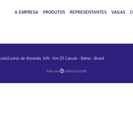
A EMPRESA
PRODUTOS
REPRESENTANTES
VAGAS
C
lé/Licínio de Almeida, S/N - Km 01 Caculé - Bahia - Brasil