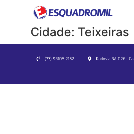
Cidade:
Teixeiras
(77) 98105-2152
Rodovia BA 026 - Cacu