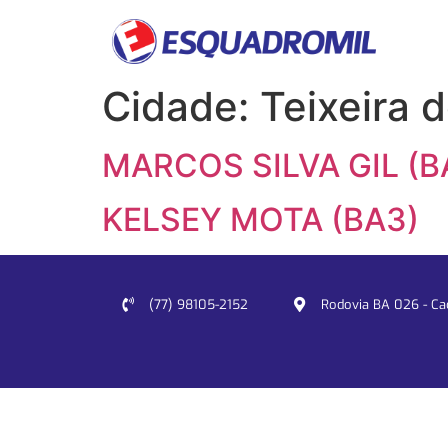
Cidade:
Teixeira d
MARCOS SILVA GIL (B
KELSEY MOTA (BA3)
(77) 98105-2152
Rodovia BA 026 - Cacu