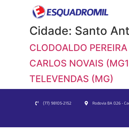
Cidade:
Santo Ant
CLODOALDO PEREIRA
CARLOS NOVAIS (MG1
TELEVENDAS (MG)
(77) 98105-2152
Rodovia BA 026 - Cacu