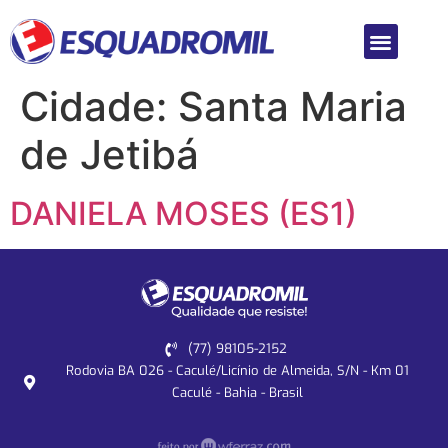
Cidade:
Santa Maria
de Jetibá
DANIELA MOSES (ES1)
(77) 98105-2152
Rodovia BA 026 - Caculé/Licínio de Almeida, S/N - Km 01
Caculé - Bahia - Brasil