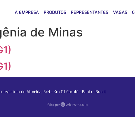
A EMPRESA
PRODUTOS
REPRESENTANTES
VAGAS
C
gênia de Minas
1)
1)
lé/Licínio de Almeida, S/N - Km 01 Caculé - Bahia - Brasil