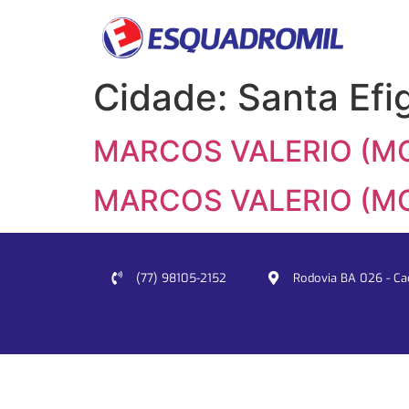
Cidade:
Santa Efi
MARCOS VALERIO (MG
MARCOS VALERIO (MG
(77) 98105-2152
Rodovia BA 026 - Cacu