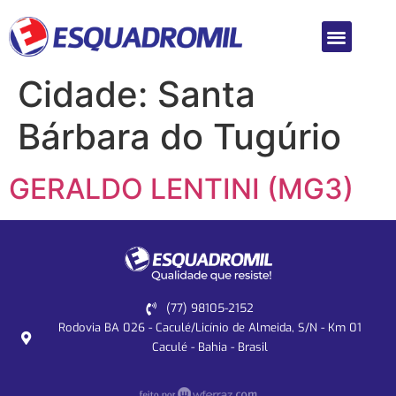
Cidade:
Santa
Bárbara do Tugúrio
GERALDO LENTINI (MG3)
(77) 98105-2152
Rodovia BA 026 - Caculé/Licínio de Almeida, S/N - Km 01
Caculé - Bahia - Brasil