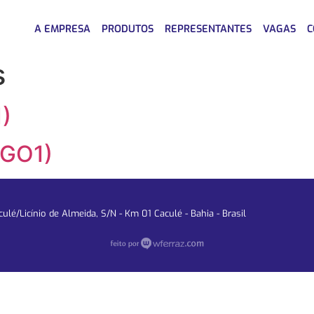
A EMPRESA
PRODUTOS
REPRESENTANTES
VAGAS
C
s
)
(GO1)
lé/Licínio de Almeida, S/N - Km 01 Caculé - Bahia - Brasil