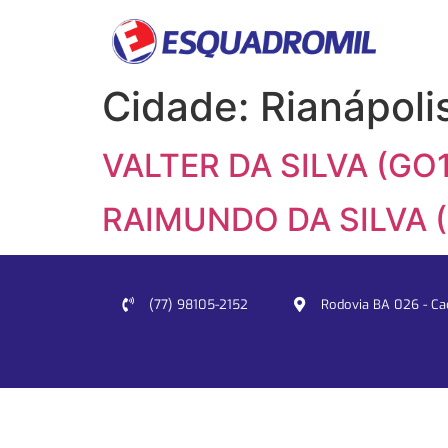
Cidade:
Rianápoli
VALTER DA SILVA (GO1
RAIMUNDO DA SILVA 
(77) 98105-2152
Rodovia BA 026 - Cacu