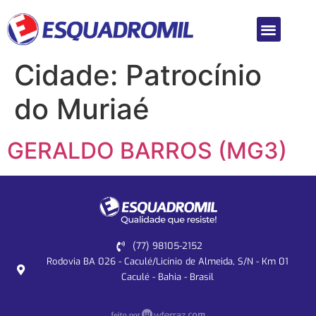
Cidade:
Patrocínio
do Muriaé
GERALDO BARROS (MG3)
(77) 98105-2152
Rodovia BA 026 - Caculé/Licínio de Almeida, S/N - Km 01
Caculé - Bahia - Brasil