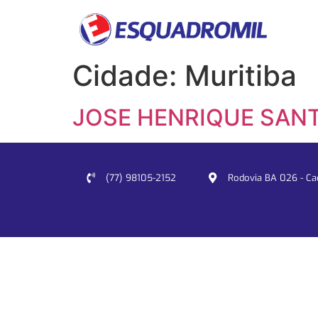
Cidade:
Muritiba
JOSE HENRIQUE SANT
(77) 98105-2152
Rodovia BA 026 - Cacu