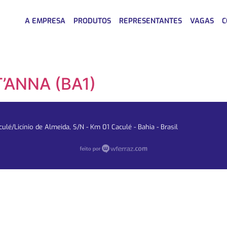
A EMPRESA
PRODUTOS
REPRESENTANTES
VAGAS
C
’ANNA (BA1)
lé/Licínio de Almeida, S/N - Km 01 Caculé - Bahia - Brasil