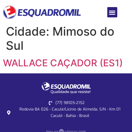
Cidade:
Mimoso do
Sul
WALLACE CAÇADOR (ES1)
(77) 98105-2152
Rodovia BA 026 - Caculé/Licínio de Almeida, S/N - Km 01
Caculé - Bahia - Brasil