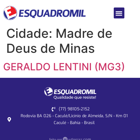
Cidade:
Madre de
Deus de Minas
GERALDO LENTINI (MG3)
(77) 98105-2152
Rodovia BA 026 - Caculé/Licínio de Almeida, S/N - Km 01
Caculé - Bahia - Brasil