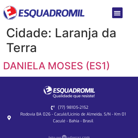
Cidade:
Laranja da
Terra
DANIELA MOSES (ES1)
(77) 98105-2152
Rodovia BA 026 - Caculé/Licínio de Almeida, S/N - Km 01
Caculé - Bahia - Brasil