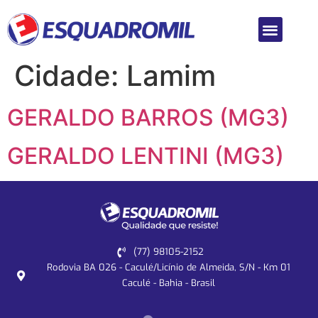
Cidade:
Lamim
GERALDO BARROS (MG3)
GERALDO LENTINI (MG3)
(77) 98105-2152
Rodovia BA 026 - Caculé/Licínio de Almeida, S/N - Km 01
Caculé - Bahia - Brasil