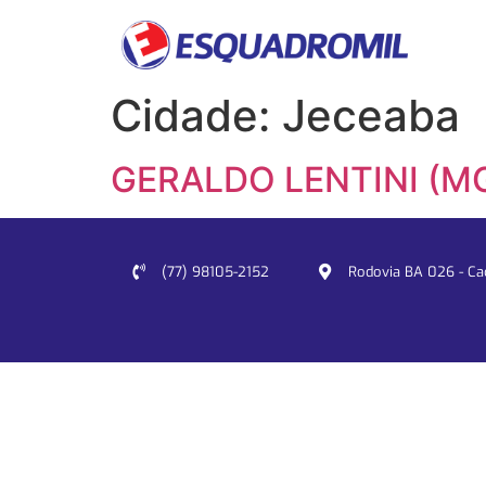
Cidade:
Jeceaba
GERALDO LENTINI (M
(77) 98105-2152
Rodovia BA 026 - Cacu