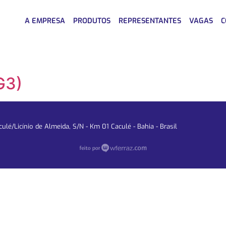
A EMPRESA
PRODUTOS
REPRESENTANTES
VAGAS
C
G3)
lé/Licínio de Almeida, S/N - Km 01 Caculé - Bahia - Brasil