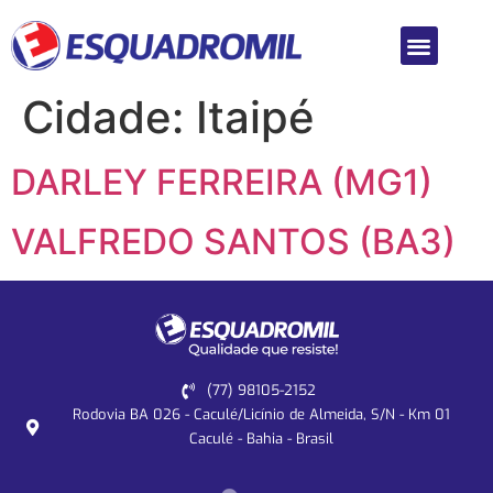
Cidade:
Itaipé
DARLEY FERREIRA (MG1)
VALFREDO SANTOS (BA3)
(77) 98105-2152
Rodovia BA 026 - Caculé/Licínio de Almeida, S/N - Km 01
Caculé - Bahia - Brasil