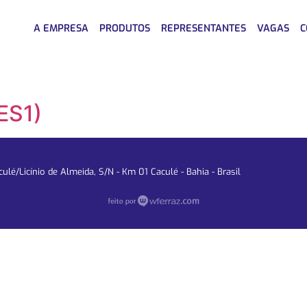
A EMPRESA
PRODUTOS
REPRESENTANTES
VAGAS
C
ES1)
lé/Licínio de Almeida, S/N - Km 01 Caculé - Bahia - Brasil