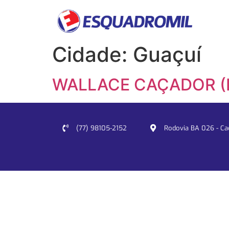
Cidade:
Guaçuí
WALLACE CAÇADOR (
(77) 98105-2152
Rodovia BA 026 - Cacu