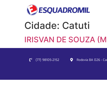
Cidade:
Catuti
IRISVAN DE SOUZA (M
(77) 98105-2152
Rodovia BA 026 - Cacu