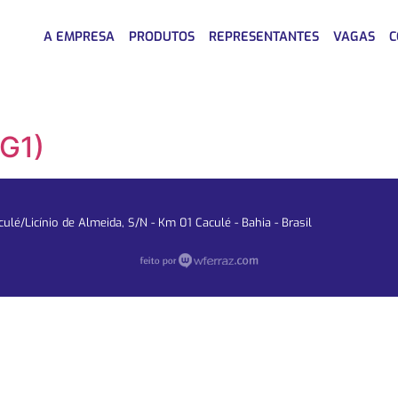
A EMPRESA
PRODUTOS
REPRESENTANTES
VAGAS
C
G1)
lé/Licínio de Almeida, S/N - Km 01 Caculé - Bahia - Brasil