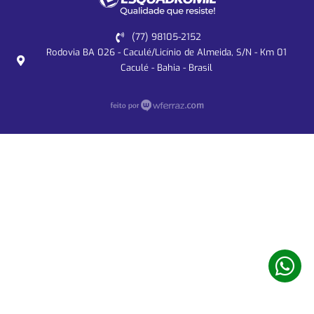
(77) 98105-2152
Rodovia BA 026 - Caculé/Licínio de Almeida, S/N - Km 01
Caculé - Bahia - Brasil