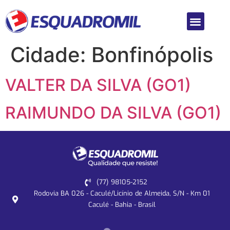
Cidade:
Bonfinópolis
VALTER DA SILVA (GO1)
RAIMUNDO DA SILVA (GO1)
(77) 98105-2152
Rodovia BA 026 - Caculé/Licínio de Almeida, S/N - Km 01
Caculé - Bahia - Brasil