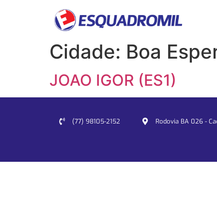
Cidade:
Boa Espe
JOAO IGOR (ES1)
(77) 98105-2152
Rodovia BA 026 - Cacu