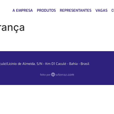
A EMPRESA
PRODUTOS
REPRESENTANTES
VAGAS
C
rança
lé/Licínio de Almeida, S/N - Km 01 Caculé - Bahia - Brasil