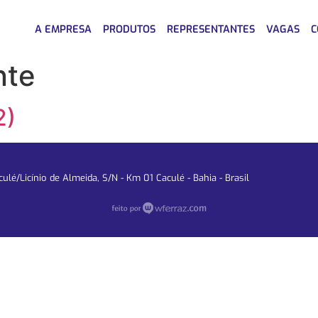
A EMPRESA
PRODUTOS
REPRESENTANTES
VAGAS
C
nte
2)
lé/Licínio de Almeida, S/N - Km 01 Caculé - Bahia - Brasil