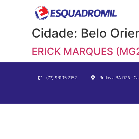
Cidade:
Belo Orie
ERICK MARQUES (MG
(77) 98105-2152
Rodovia BA 026 - Cacu