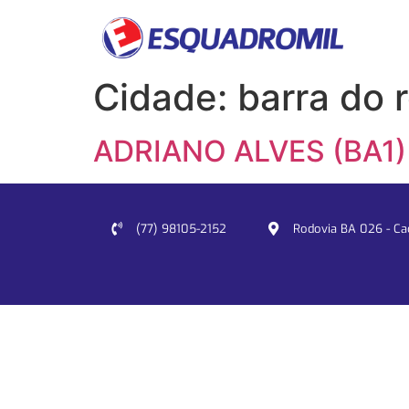
Cidade:
barra do 
ADRIANO ALVES (BA1)
(77) 98105-2152
Rodovia BA 026 - Cacu