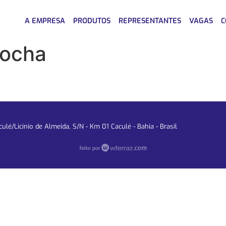
A EMPRESA
PRODUTOS
REPRESENTANTES
VAGAS
C
rocha
lé/Licínio de Almeida, S/N - Km 01 Caculé - Bahia - Brasil