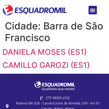
Cidade:
Barra de São
Francisco
DANIELA MOSES (ES1)
CAMILLO GAROZI (ES1)
(77) 98105-2152
Rodovia BA 026 - Caculé/Licínio de Almeida, S/N - Km 01
Caculé - Bahia - Brasil