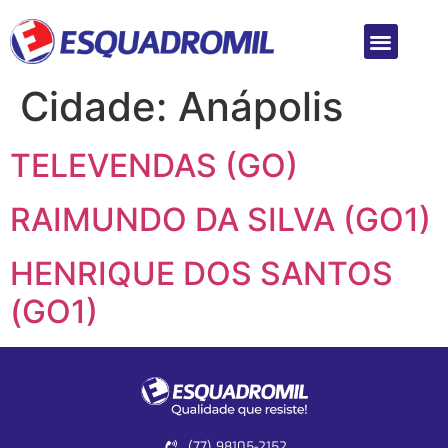
Cidade:
Anápolis
TELEVENDAS (GO)
RAIMUNDO DA SILVA (GO1)
HENRIQUE DOS SANTOS
(GO1)
(77) 98105-2152